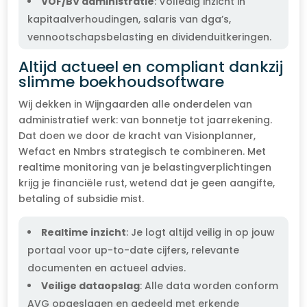
VOF/BV administratie
: Volledig inzicht in
kapitaalverhoudingen, salaris van dga’s,
vennootschapsbelasting en dividenduitkeringen.
Altijd actueel en compliant dankzij
slimme boekhoudsoftware
Wij dekken in Wijngaarden alle onderdelen van
administratief werk: van bonnetje tot jaarrekening.
Dat doen we door de kracht van Visionplanner,
Wefact en Nmbrs strategisch te combineren. Met
realtime monitoring van je belastingverplichtingen
krijg je financiële rust, wetend dat je geen aangifte,
betaling of subsidie mist.
Realtime inzicht
: Je logt altijd veilig in op jouw
portaal voor up-to-date cijfers, relevante
documenten en actueel advies.
Veilige dataopslag
: Alle data worden conform
AVG opgeslagen en gedeeld met erkende