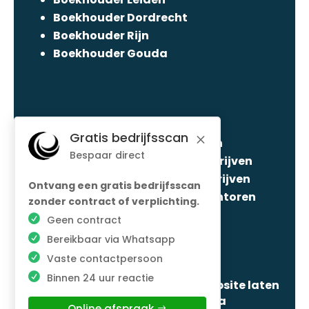
Boekhouder Dordrecht
Boekhouder Rijn
Boekhouder Gouda
Boekhouding Horeca
Gratis bedrijfsscan
M
Boekhouding Bouwbedrijven
Bespaar direct
Boekhouding Installatiebedrijven
Boekhouding Transportbedrijven
Ontvang een gratis bedrijfsscan
Boekhouding Advocatenkantoren
zonder contract of verplichting.
Boekhouding
Geen contract
Schoonmaakbedrijven
Bereikbaar via Whatsapp
Boekhouding Bureaus
Vaste contactpersoon
Binnen 24 uur reactie
© Copyright Citadel Fiscaal |
Website laten
maken door Flexamedia
Online afspraak